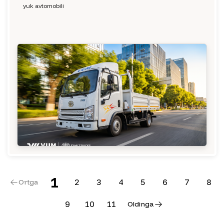
yuk avtomobili
1
2
3
4
5
6
7
8
O
r
t
g
a
9
1
0
1
1
O
l
d
i
n
g
a