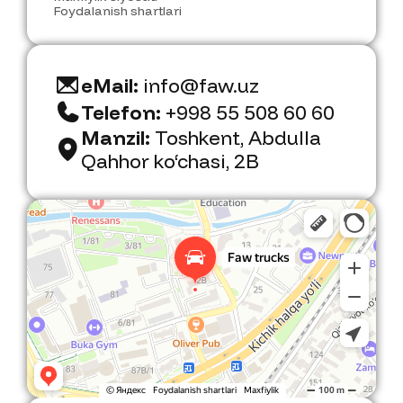
B
o
g
'
l
a
n
i
s
h
Foydalanish shartlari
eMail:
info@faw.uz
Telefon:
+998 55 508 60 60
Manzil:
Toshkent, Abdulla
Qahhor ko‘chasi, 2B
Faw Trucks
Avtosalon Toshkentda