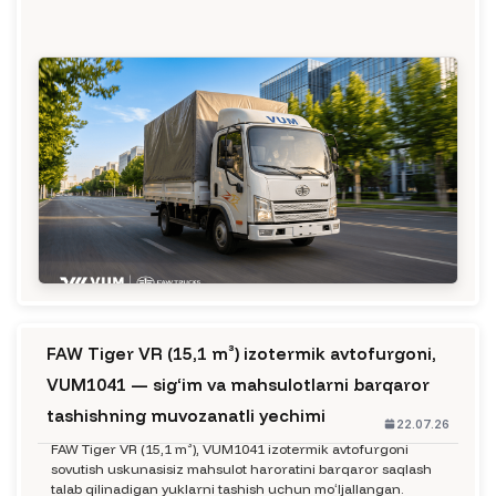
FAW Tiger VR (15,1 m³) izotermik avtofurgoni,
VUM1041 — sig‘im va mahsulotlarni barqaror
tashishning muvozanatli yechimi
22.07.26
FAW Tiger VR (15,1 m³), VUM1041 izotermik avtofurgoni
sovutish uskunasisiz mahsulot haroratini barqaror saqlash
talab qilinadigan yuklarni tashish uchun moʻljallangan.