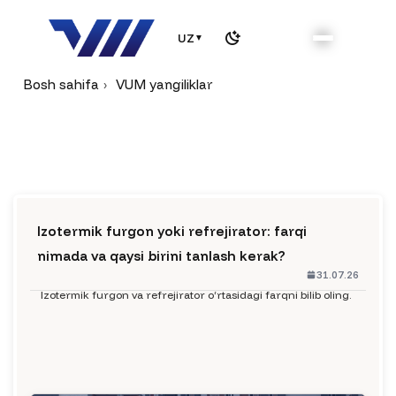
UZ
▼
Bosh sahifa
VUM yangiliklar
Izotermik furgon yoki refrejirator: farqi
nimada va qaysi birini tanlash kerak?
31.07.26
Izotermik furgon va refrejirator o‘rtasidagi farqni bilib oling.