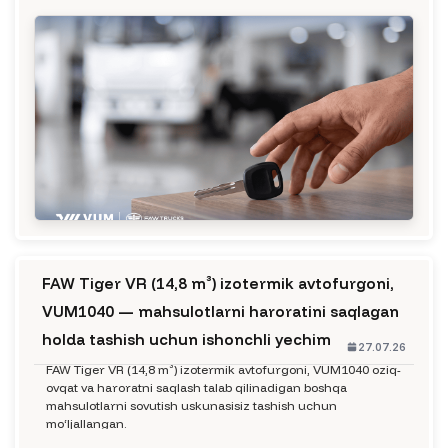
FAW Tiger VR (14,8 m³) izotermik avtofurgoni,
VUM1040 — mahsulotlarni haroratini saqlagan
holda tashish uchun ishonchli yechim
27.07.26
FAW Tiger VR (14,8 m³) izotermik avtofurgoni, VUM1040 oziq-
ovqat va haroratni saqlash talab qilinadigan boshqa
mahsulotlarni sovutish uskunasisiz tashish uchun
mo‘ljallangan.