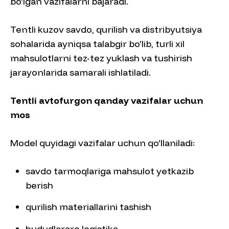
bo‘lgan vazifalarni bajaradi.
Tentli kuzov savdo, qurilish va distribyutsiya
sohalarida ayniqsa talabgir bo‘lib, turli xil
mahsulotlarni tez-tez yuklash va tushirish
jarayonlarida samarali ishlatiladi.
Tentli avtofurgon qanday vazifalar uchun
mos
Model quyidagi vazifalar uchun qo‘llaniladi:
savdo tarmoqlariga mahsulot yetkazib
berish
qurilish materiallarini tashish
hududlararo logistika