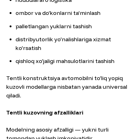
ombor va do‘konlarni ta’minlash
palletlangan yuklarni tashish
distribyutorlik yo‘nalishlariga xizmat
ko‘rsatish
qishloq xo‘jaligi mahsulotlarini tashish
Tentli konstruktsiya avtomobilni to‘liq yopiq
kuzovli modellarga nisbatan yanada universal
qiladi.
Tentli kuzovning afzalliklari
Modelning asosiy afzalligi — yukni turli
tomondan yuklash imkoniyatidir.