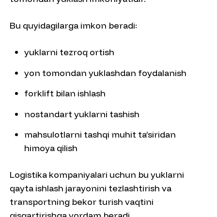
Bu quyidagilarga imkon beradi:
yuklarni tezroq ortish
yon tomondan yuklashdan foydalanish
forklift bilan ishlash
nostandart yuklarni tashish
mahsulotlarni tashqi muhit ta’siridan
himoya qilish
Logistika kompaniyalari uchun bu yuklarni
qayta ishlash jarayonini tezlashtirish va
transportning bekor turish vaqtini
qisqartirishga yordam beradi.