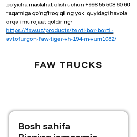
bo‘yicha maslahat olish uchun +998 55 508 60 60
raqamiga qo‘ng‘iroq qiling yoki quyidagi havola
orqali murojaat qoldiring:
https://faw.uz/products/tenti-bor-bortli-
avtofurgon-faw-tiger-vh-194-m-vum1082/
FAW TRUCKS
B
o
s
h
s
a
h
i
f
a