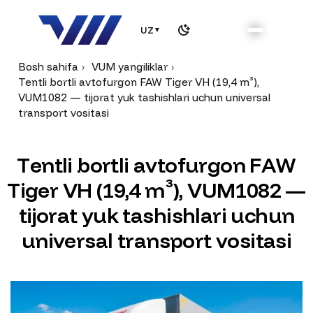
UZ
▼
Bosh sahifa
VUM yangiliklar
Tentli bortli avtofurgon FAW Tiger VH (19,4 m³),
VUM1082 — tijorat yuk tashishlari uchun universal
transport vositasi
T
e
n
t
l
i
b
o
r
t
l
i
a
v
t
o
f
u
r
g
o
n
F
A
W
T
i
g
e
r
V
H
(
1
9
,
4
m
³
)
,
V
U
M
1
0
8
2
—
t
i
j
o
r
a
t
y
u
k
t
a
s
h
i
s
h
l
a
r
i
u
c
h
u
n
u
n
i
v
e
r
s
a
l
t
r
a
n
s
p
o
r
t
v
o
s
i
t
a
s
i