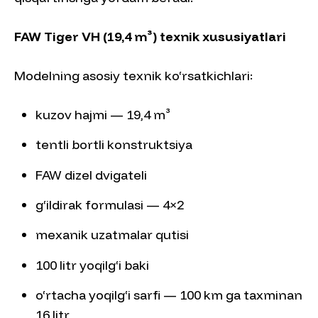
FAW Tiger VH (19,4 m³) texnik xususiyatlari
Modelning asosiy texnik ko‘rsatkichlari:
kuzov hajmi — 19,4 m³
tentli bortli konstruktsiya
FAW dizel dvigateli
g‘ildirak formulasi — 4×2
mexanik uzatmalar qutisi
100 litr yoqilg‘i baki
o‘rtacha yoqilg‘i sarfi — 100 km ga taxminan
16 litr