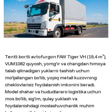
Tentli bortli avtofurgon FAW Tiger VH (19,4 m³),
VUM1082 quyosh, yomg'ir va changdan himoya
talab qilinadigan yuklarni tashish uchun
mo‘ljallangan bo‘lib, yopiq metall kuzovning
cheklovlarisiz foydalanish imkonini beradi.
Model shahar va hududlararo logistika uchun
mos bo‘lib, sig‘im, qulay yuklash va
foydalanishdagi moslashuvchanlik muhim