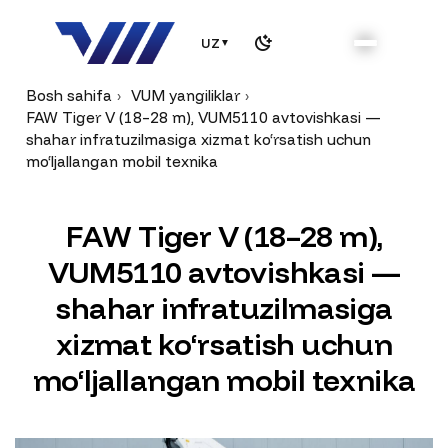
UZ
▼
Bosh sahifa
VUM yangiliklar
FAW Tiger V (18–28 m), VUM5110 avtovishkasi —
shahar infratuzilmasiga xizmat ko‘rsatish uchun
mo‘ljallangan mobil texnika
F
A
W
T
i
g
e
r
V
(
1
8
–
2
8
m
)
,
V
U
M
5
1
1
0
a
v
t
o
v
i
s
h
k
a
s
i
—
s
h
a
h
a
r
i
n
f
r
a
t
u
z
i
l
m
a
s
i
g
a
x
i
z
m
a
t
k
o
‘
r
s
a
t
i
s
h
u
c
h
u
n
m
o
‘
l
j
a
l
l
a
n
g
a
n
m
o
b
i
l
t
e
x
n
i
k
a