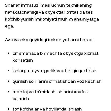
Shahar infratuzilmasi uchun texnikaning
harakatchanligi va obyektlar o‘rtasida tez
ko‘chib yurish imkoniyati muhim ahamiyatga
ega.
Avtovishka quyidagi imkoniyatlarni beradi:
bir smenada bir nechta obyektga xizmat
ko‘rsatish
ishlarga tayyorgarlik vaqtini qisqartirish
qurilish so‘rilarini o‘rnatishdan voz kechish
montaj va ta’mirlash ishlarini xavfsiz
bajarish
tor ko‘chalar va hovlilarda ishlash