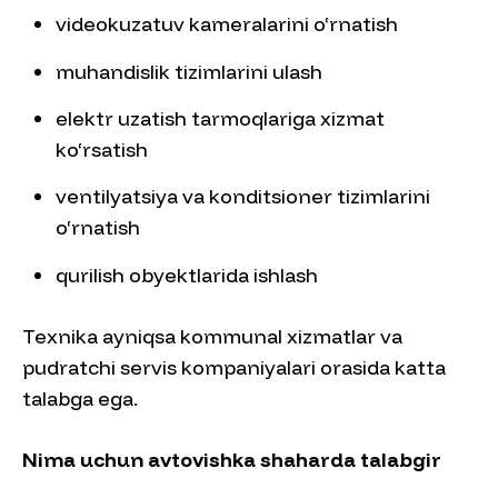
videokuzatuv kameralarini o‘rnatish
muhandislik tizimlarini ulash
elektr uzatish tarmoqlariga xizmat
ko‘rsatish
ventilyatsiya va konditsioner tizimlarini
o‘rnatish
qurilish obyektlarida ishlash
Texnika ayniqsa kommunal xizmatlar va
pudratchi servis kompaniyalari orasida katta
talabga ega.
Nima uchun avtovishka shaharda talabgir