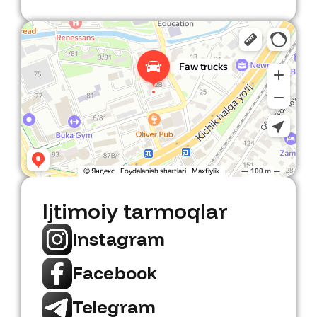
Faw Trucks
Avtosalon Toshkentda
Ijtimoiy tarmoqlar
Instagram
Facebook
Telegram