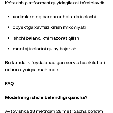
Ko‘tarish platformasi quyidagilarni ta’minlaydi:
xodimlarning barqaror holatda ishlashi
obyektga xavfsiz kirish imkoniyati
ishchi balandlikni nazorat qilish
montaj ishlarini qulay bajarish
Bu kundalik foydalanadigan servis tashkilotlari
uchun ayniqsa muhimdir.
FAQ
Modelning ishchi balandligi qancha?
Avtovishka 18 metrdan 28 metrgacha bo‘lgan