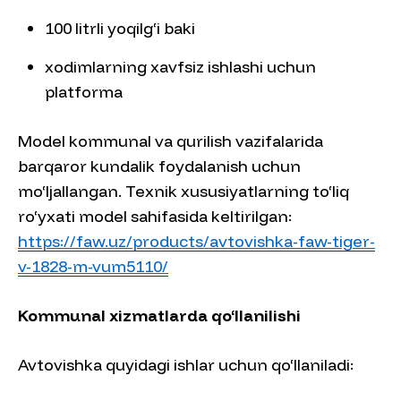
100 litrli yoqilg‘i baki
xodimlarning xavfsiz ishlashi uchun
platforma
Model kommunal va qurilish vazifalarida
barqaror kundalik foydalanish uchun
mo‘ljallangan. Texnik xususiyatlarning to‘liq
ro‘yxati model sahifasida keltirilgan:
https://faw.uz/products/avtovishka-faw-tiger-
v-1828-m-vum5110/
Kommunal xizmatlarda qo‘llanilishi
Avtovishka quyidagi ishlar uchun qo‘llaniladi: