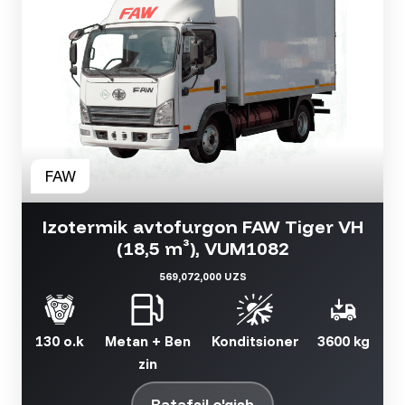
Izotermik avtofurgon FAW Tiger VH
(18,5 m³), VUM1082
569,072,000 UZS
130 o.k
Metan + Ben
Konditsioner
3600 kg
zin
Batafsil o'qish