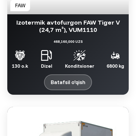
Izotermik avtofurgon FAW Tiger V
(24,7 m³), VUM1110
468,160,000 UZS
130 o.k
Dizel
Konditsioner
6800 kg
Batafsil o'qish