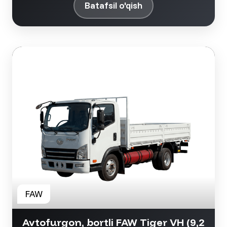
Batafsil o'qish
Avtofurgon, bortli FAW Tiger VH (9,2