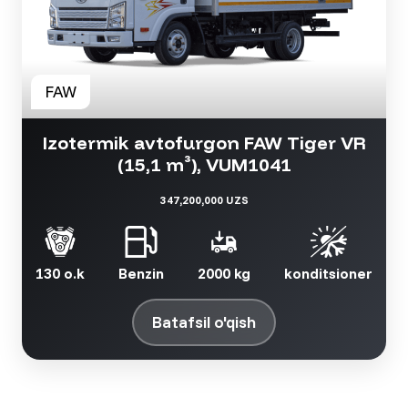
Izotermik avtofurgon FAW Tiger VR
(15,1 m³), VUM1041
347,200,000 UZS
130 o.k
Benzin
2000 kg
konditsioner
Batafsil o'qish