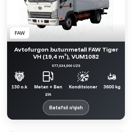
Avtofurgon butunmetall FAW Tiger
VH (19,4 m³), VUM1082
577,024,000 UZS
130 o.k
Metan + Ben
Konditsioner
3600 kg
zin
Batafsil o'qish