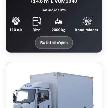
(14,8 m³), VUM1040
363,800,000 UZS
110 o.k
Dizel
2000 kg
konditsioner
Batafsil o'qish