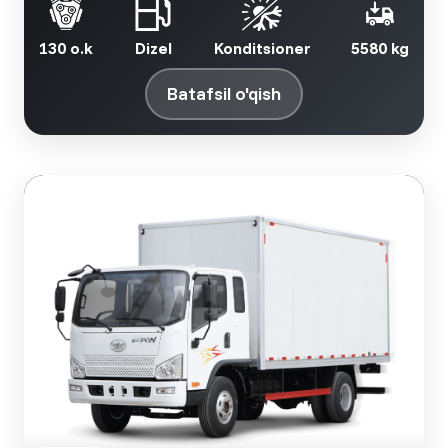
130 o.k
Dizel
Konditsioner
5580 kg
Batafsil o'qish