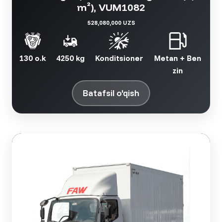
m²), VUM1082
528,080,000 UZS
130 o.k
4250 kg
Konditsioner
Metan + Ben
zin
Batafsil o'qish