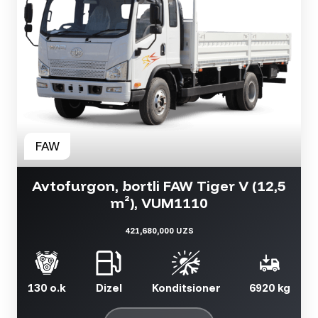
Avtofurgon, bortli FAW Tiger V (12,5
m²), VUM1110
421,680,000 UZS
130 o.k
Dizel
Konditsioner
6920 kg