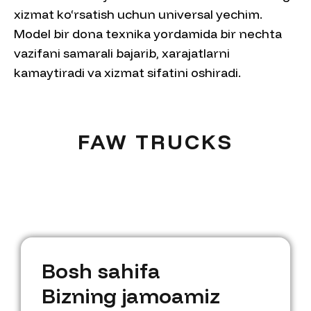
xizmat ko‘rsatish uchun universal yechim.
Model bir dona texnika yordamida bir nechta
vazifani samarali bajarib, xarajatlarni
kamaytiradi va xizmat sifatini oshiradi.
FAW TRUCKS
B
o
s
h
s
a
h
i
f
a
B
B
o
i
z
s
n
h
i
n
s
g
a
h
j
a
i
m
f
a
o
a
m
i
z