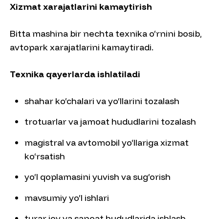
Xizmat xarajatlarini kamaytirish
Bitta mashina bir nechta texnika o‘rnini bosib,
avtopark xarajatlarini kamaytiradi.
Texnika qayerlarda ishlatiladi
shahar ko‘chalari va yo‘llarini tozalash
trotuarlar va jamoat hududlarini tozalash
magistral va avtomobil yo‘llariga xizmat
ko‘rsatish
yo‘l qoplamasini yuvish va sug‘orish
mavsumiy yo‘l ishlari
turar joy va sanoat hududlarida ishlash