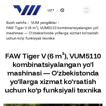
UZ
▼
Bosh sahifa
VUM yangiliklar
FAW Tiger V (6 m³), VUM5110 kombinatsiyalangan yo‘l
mashinasi — O‘zbekistonda yo‘llarga xizmat ko‘rsatish
uchun ko‘p funksiyali texnika
F
A
W
T
i
g
e
r
V
(
6
m
³
)
,
V
U
M
5
1
1
0
k
o
m
b
i
n
a
t
s
i
y
a
l
a
n
g
a
n
y
o
‘
l
m
a
s
h
i
n
a
s
i
—
O
‘
z
b
e
k
i
s
t
o
n
d
a
y
o
‘
l
l
a
r
g
a
x
i
z
m
a
t
k
o
‘
r
s
a
t
i
s
h
u
c
h
u
n
k
o
‘
p
f
u
n
k
s
i
y
a
l
i
t
e
x
n
i
k
a