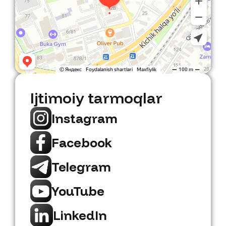
Ijtimoiy tarmoqlar
Instagram
Facebook
Telegram
YouTube
LinkedIn