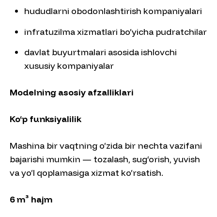
hududlarni obodonlashtirish kompaniyalari
infratuzilma xizmatlari bo‘yicha pudratchilar
davlat buyurtmalari asosida ishlovchi
xususiy kompaniyalar
Modelning asosiy afzalliklari
Ko‘p funksiyalilik
Mashina bir vaqtning o‘zida bir nechta vazifani
bajarishi mumkin — tozalash, sug‘orish, yuvish
va yo‘l qoplamasiga xizmat ko‘rsatish.
6 m³ hajm