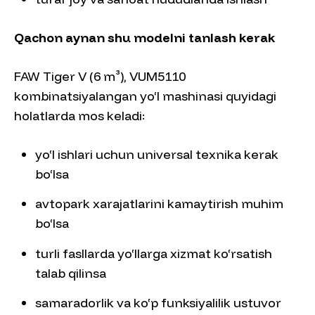
Qachon aynan shu modelni tanlash kerak
FAW Tiger V (6 m³), VUM5110
kombinatsiyalangan yo‘l mashinasi quyidagi
holatlarda mos keladi:
yo‘l ishlari uchun universal texnika kerak
bo‘lsa
avtopark xarajatlarini kamaytirish muhim
bo‘lsa
turli fasllarda yo‘llarga xizmat ko‘rsatish
talab qilinsa
samaradorlik va ko‘p funksiyalilik ustuvor