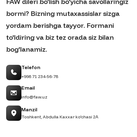
FAW dileri bo'lish bo'yicha savollaringiz
bormi? Bizning mutaxassislar sizga
yordam berishga tayyor. Formani
to'ldiring va biz tez orada siz bilan
bog'lanamiz.
Telefon
+998 71 234-56-78
Email
info@faw.uz
Manzil
Toshkent, Abdulla Kaxxar ko'chasi 2А