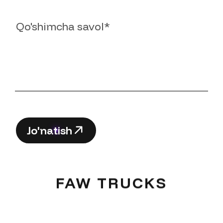
Xabar
J
o
'
n
a
t
i
s
h
J
o
'
n
a
t
i
s
h
FAW TRUCKS