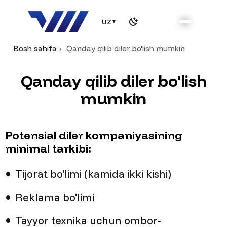
UZ
▼
Bosh sahifa
Qanday qilib diler bo'lish mumkin
Q
a
n
d
a
y
q
i
l
i
b
d
i
l
e
r
b
o
'
l
i
s
h
m
u
m
k
i
n
Potensial diler kompaniyasining
minimal tarkibi:
Tijorat bo'limi (kamida ikki kishi)
Reklama bo'limi
Tayyor texnika uchun ombor-