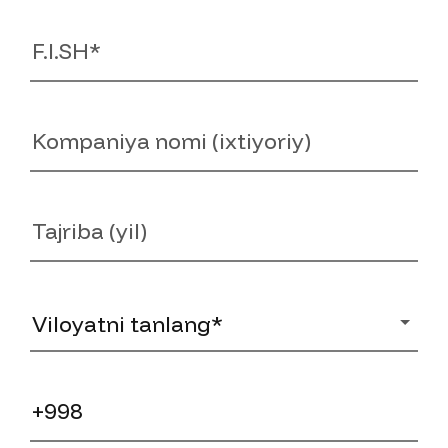
F.I.SH
Kompaniya
Tajriba
Viloyat
Telefon