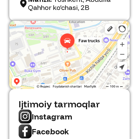
Qahhor ko‘chasi, 2B
Faw Trucks
Avtosalon Toshkentda
Ijtimoiy tarmoqlar
Instagram
Facebook