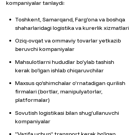
kompaniyalar tanlaydi:
Toshkent, Samarqand, Farg‘ona va boshqa
shaharlaridagi logistika va kurerlik xizmatlari
Oziq-ovqat va ommaviy tovarlar yetkazib
beruvchi kompaniyalar
Mahsulotlarni hududlar bo‘ylab tashish
kerak bo‘lgan ishlab chiqaruvchilar
Maxsus qo‘shimchalar o‘rnatadigan qurilish
firmalari (bortlar, manipulyatorlar,
platformalar)
Sovutish logistikasi bilan shug‘ullanuvchi
kompaniyalar
“Vazifa uchun” transport kerak bo‘lgan