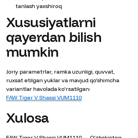
tanlash yaxshiroq
Xususiyatlarni
qayerdan bilish
mumkin
Joriy parametrlar, ramka uzunligi, quvvat,
ruxsat etilgan yuklar va mavjud qo‘shimcha
variantlar havolada ko‘rsatilgan:
FAW Tiger V Shassi VUM1110
Xulosa
FAW Tiger V Shassi VUM1110 — O‘zbekiston