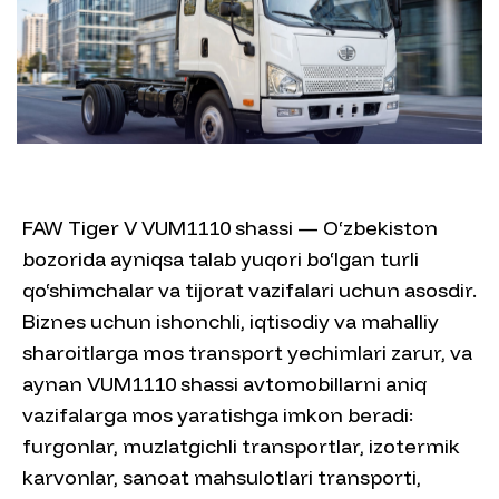
FAW Tiger V VUM1110 shassi — O‘zbekiston
bozorida ayniqsa talab yuqori bo‘lgan turli
qo‘shimchalar va tijorat vazifalari uchun asosdir.
Biznes uchun ishonchli, iqtisodiy va mahalliy
sharoitlarga mos transport yechimlari zarur, va
aynan VUM1110 shassi avtomobillarni aniq
vazifalarga mos yaratishga imkon beradi:
furgonlar, muzlatgichli transportlar, izotermik
karvonlar, sanoat mahsulotlari transporti,