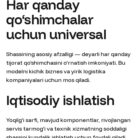
Har qanday
qo‘shimchalar
uchun universal
Shassining asosiy afzalligi — deyarli har qanday
tijorat qo‘shimchasini o‘rnatish imkoniyati. Bu
modelni kichik biznes va yirik logistika
kompaniyalari uchun mos qiladi.
Iqtisodiy ishlatish
Yoqilg‘i sarfi, mavjud komponentlar, rivojlangan
servis tarmog‘i va texnik xizmatning soddaligi
shassini kundalik ishlatish uchun foydali qiladi.