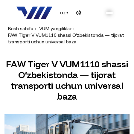
UZ
▼
Bosh sahifa
VUM yangiliklar
FAW Tiger V VUM1110 shassi O‘zbekistonda — tijorat
transporti uchun universal baza
F
A
W
T
i
g
e
r
V
V
U
M
1
1
1
0
s
h
a
s
s
i
O
‘
z
b
e
k
i
s
t
o
n
d
a
—
t
i
j
o
r
a
t
t
r
a
n
s
p
o
r
t
i
u
c
h
u
n
u
n
i
v
e
r
s
a
l
b
a
z
a