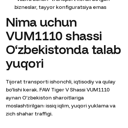
bizneslar, tayyor konfiguratsiya emas
Nima uchun
VUM1110 shassi
O‘zbekistonda talab
yuqori
Tijorat transporti ishonchli, iqtisodiy va qulay
bo‘lishi kerak. FAW Tiger V Shassi VUM1110
aynan O‘zbekiston sharoitlariga
moslashtirilgan: issiq iqlim, yuqori yuklama va
zich shahar traffigi.