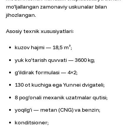
mo‘ljallangan zamonaviy uskunalar bilan
jihozlangan.
Asosiy texnik xususiyatlari:
kuzov hajmi — 18,5 m³;
yuk ko‘tarish quvvati — 3600 kg;
g‘ildirak formulasi — 4×2;
130 ot kuchiga ega Yunnei dvigateli;
8 pog‘onali mexanik uzatmalar qutisi;
yoqilg‘i — metan (CNG) va benzin;
konditsioner;