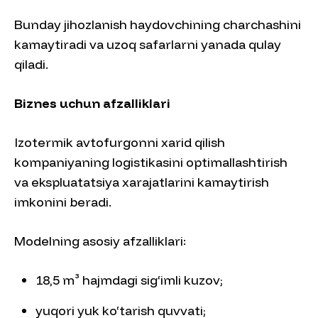
Bunday jihozlanish haydovchining charchashini
kamaytiradi va uzoq safarlarni yanada qulay
qiladi.
Biznes uchun afzalliklari
Izotermik avtofurgonni xarid qilish
kompaniyaning logistikasini optimallashtirish
va ekspluatatsiya xarajatlarini kamaytirish
imkonini beradi.
Modelning asosiy afzalliklari:
18,5 m³ hajmdagi sig‘imli kuzov;
yuqori yuk ko‘tarish quvvati;