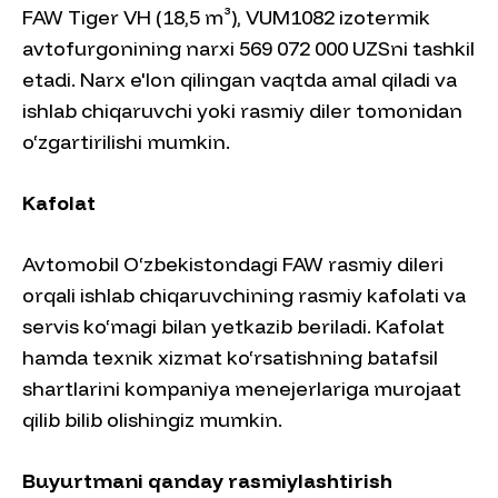
FAW Tiger VH (18,5 m³), VUM1082 izotermik
avtofurgonining narxi 569 072 000 UZSni tashkil
etadi. Narx e'lon qilingan vaqtda amal qiladi va
ishlab chiqaruvchi yoki rasmiy diler tomonidan
o‘zgartirilishi mumkin.
Kafolat
Avtomobil O‘zbekistondagi FAW rasmiy dileri
orqali ishlab chiqaruvchining rasmiy kafolati va
servis ko‘magi bilan yetkazib beriladi. Kafolat
hamda texnik xizmat ko‘rsatishning batafsil
shartlarini kompaniya menejerlariga murojaat
qilib bilib olishingiz mumkin.
Buyurtmani qanday rasmiylashtirish