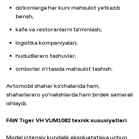
do‘konlarga har kuni mahsulot yetkazib
berish;
kafe va restoranlarni ta'minlash;
logistika kompaniyalari;
hududlararo tashuvlar;
omborlar o‘rtasida mahsulot tashish.
Avtomobil shahar ko‘chalarida ham,
shaharlararo yo‘nalishlarda ham birdek samarali
ishlaydi.
FAW Tiger VH VUM1082 texnik xususiyatlari
Model intensiv kundalik ekspluatatsiya uchun