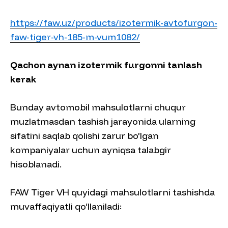
https://faw.uz/products/izotermik-avtofurgon-
faw-tiger-vh-185-m-vum1082/
Qachon aynan izotermik furgonni tanlash
kerak
Bunday avtomobil mahsulotlarni chuqur
muzlatmasdan tashish jarayonida ularning
sifatini saqlab qolishi zarur bo‘lgan
kompaniyalar uchun ayniqsa talabgir
hisoblanadi.
FAW Tiger VH quyidagi mahsulotlarni tashishda
muvaffaqiyatli qo‘llaniladi: