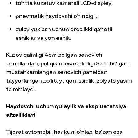
to‘rtta kuzatuv kamerali LCD-displey;
pnevmatik haydovchi o‘rindig‘i;
qulay yuklash uchun orqa ikki qanotli
eshiklar va yon eshik.
Kuzov qalinligi 4 sm bo‘lgan sendvich
panellardan, pol qismi esa qalinligi 8 sm bo‘lgan
mustahkamlangan sendvich paneldan
tayyorlangan bo‘lib, yuqori issiqlik izolyatsiyasini
ta'minlaydi.
Haydovchi uchun qulaylik va ekspluatatsiya
afzalliklari
Tijorat avtomobili har kuni o‘nlab, ba'zan esa