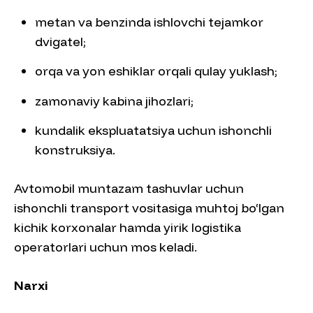
metan va benzinda ishlovchi tejamkor
dvigatel;
orqa va yon eshiklar orqali qulay yuklash;
zamonaviy kabina jihozlari;
kundalik ekspluatatsiya uchun ishonchli
konstruksiya.
Avtomobil muntazam tashuvlar uchun
ishonchli transport vositasiga muhtoj bo‘lgan
kichik korxonalar hamda yirik logistika
operatorlari uchun mos keladi.
Narxi