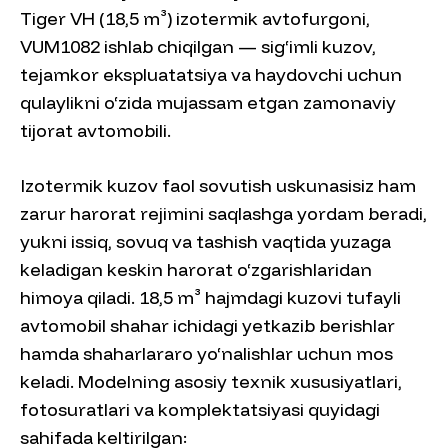
Tiger VH (18,5 m³) izotermik avtofurgoni,
VUM1082 ishlab chiqilgan — sig‘imli kuzov,
tejamkor ekspluatatsiya va haydovchi uchun
qulaylikni o‘zida mujassam etgan zamonaviy
tijorat avtomobili.
Izotermik kuzov faol sovutish uskunasisiz ham
zarur harorat rejimini saqlashga yordam beradi,
yukni issiq, sovuq va tashish vaqtida yuzaga
keladigan keskin harorat o‘zgarishlaridan
himoya qiladi. 18,5 m³ hajmdagi kuzovi tufayli
avtomobil shahar ichidagi yetkazib berishlar
hamda shaharlararo yo‘nalishlar uchun mos
keladi. Modelning asosiy texnik xususiyatlari,
fotosuratlari va komplektatsiyasi quyidagi
sahifada keltirilgan: