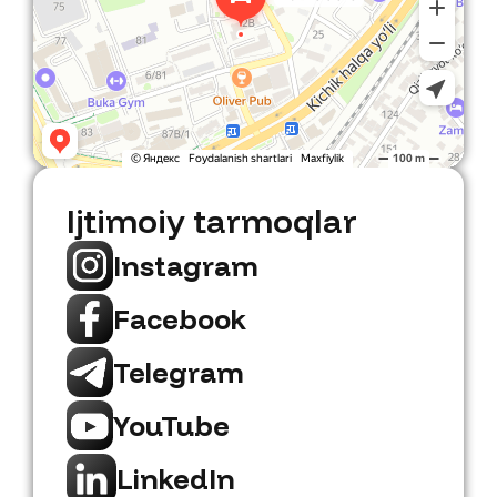
Ijtimoiy tarmoqlar
Instagram
Facebook
Telegram
YouTube
LinkedIn