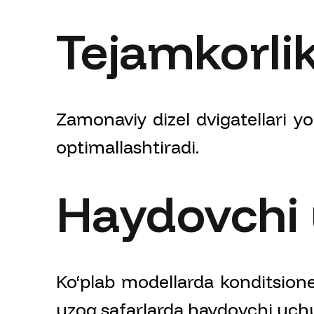
Tejamkorli
Zamonaviy dizel dvigatellari yo
optimallashtiradi.
Haydovchi 
Ko‘plab modellarda konditsione
uzoq safarlarda haydovchi uchu