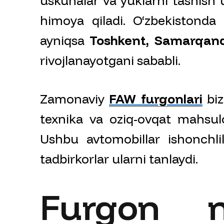
uskunalar va yuklarni tashish 
himoya qiladi. O‘zbekistonda
ayniqsa
Toshkent, Samarqand
rivojlanayotgani sababli.
Zamonaviy
FAW furgonlari
biz
texnika va oziq-ovqat mahsulo
Ushbu avtomobillar ishonchlili
tadbirkorlar ularni tanlaydi.
Furgon 