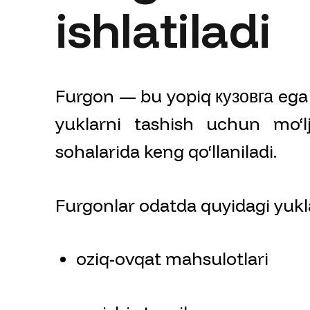
ishlatiladi
Furgon — bu yopiq кузовга ega 
yuklarni tashish uchun mo‘lj
sohalarida keng qo‘llaniladi.
Furgonlar odatda quyidagi yukla
oziq-ovqat mahsulotlari