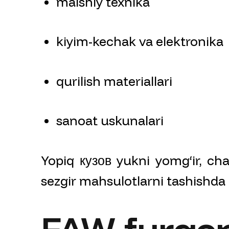
maishiy texnika
kiyim-kechak va elektronika
qurilish materiallari
sanoat uskunalari
Yopiq кузов yukni yomg‘ir, ch
sezgir mahsulotlarni tashishda