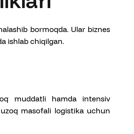
iklari
malashib bormoqda. Ular biznes
a ishlab chiqilgan.
oq muddatli hamda intensiv
 uzoq masofali logistika uchun