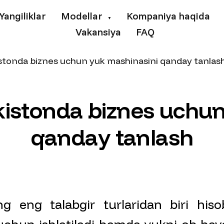
Yangiliklar
Modellar
Kompaniya haqida
▼
Vakansiya
FAQ
istonda biznes uchun yuk mashinasini qanday tanlas
k
i
s
t
o
n
d
a
b
i
z
n
e
s
u
c
h
u
q
a
n
d
a
y
t
a
n
l
a
s
h
ng eng talabgir turlaridan biri hisobl