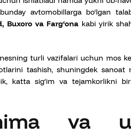
uchun ishlatiladi hamda yukni ob-havo
 bunday avtomobillarga bo‘lgan talab
, Buxoro va Farg‘ona
kabi yirik shah
nesning turli vazifalari uchun mos kel
tlarini tashish, shuningdek sanoat ma
k, katta sig‘im va tejamkorlikni bir
nima va u