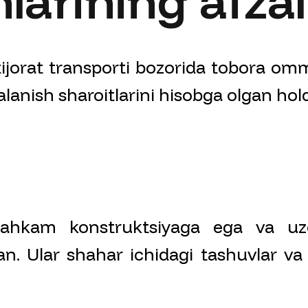
arining afzall
tijorat transporti bozorida tobora om
lanish sharoitlarini hisobga olgan hold
tahkam konstruktsiyaga ega va uz
an. Ular shahar ichidagi tashuvlar va