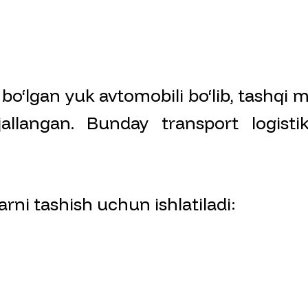
bo‘lgan yuk avtomobili bo‘lib, tashqi 
allangan. Bunday transport logisti
rni tashish uchun ishlatiladi: