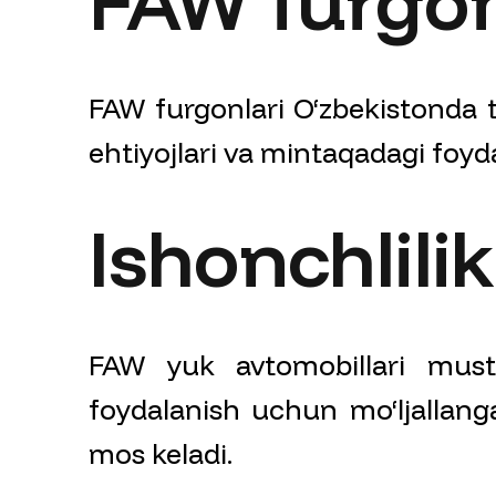
FAW furgonl
FAW furgonlari O‘zbekistonda 
ehtiyojlari va mintaqadagi foyda
Ishonchlilik
FAW yuk avtomobillari mus
foydalanish uchun mo‘ljallang
mos keladi.