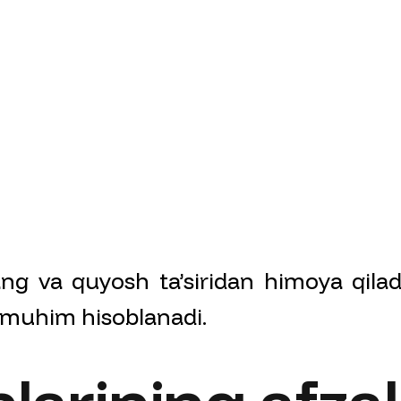
ang va quyosh ta’siridan himoya qila
 muhim hisoblanadi.