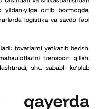
 ta’siridan va shikastlanishdan
 yildan-yilga ortib bormoqda,
arlarda logistika va savdo faol
adi: tovarlarni yetkazib berish,
hsulotlarini transport qilish.
lashtiradi, shu sababli ko‘plab
 qayerda