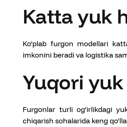
Katta yuk 
Ko‘plab furgon modellari kat
imkonini beradi va logistika sam
Yuqori yuk 
Furgonlar turli og‘irlikdagi yu
chiqarish sohalarida keng qo‘lla