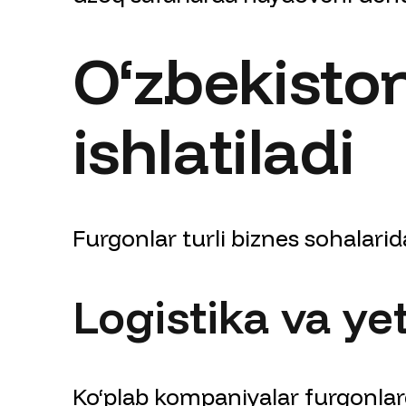
O‘zbekist
ishlatiladi
Furgonlar turli biznes sohalarida
Logistika va ye
Ko‘plab kompaniyalar furgonlar