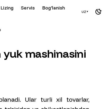
Lizing
Servis
Bog'lanish
UZ
▼
h
n
y
u
k
m
a
s
h
i
n
a
s
i
n
i
anadi. Ular turli xil tovarlar,