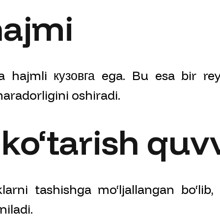
hajmi
ta hajmli кузовга ega. Bu esa bir re
aradorligini oshiradi.
ko‘tarish quv
klarni tashishga mo‘ljallangan bo‘lib,
niladi.