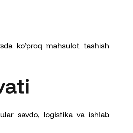
ysda ko‘proq mahsulot tashish
vati
 ular savdo, logistika va ishlab