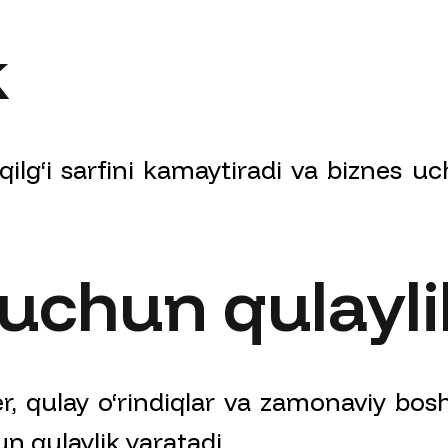
k
qilg‘i sarfini kamaytiradi va biznes uc
uchun qulayli
r, qulay o‘rindiqlar va zamonaviy bos
n qulaylik yaratadi.