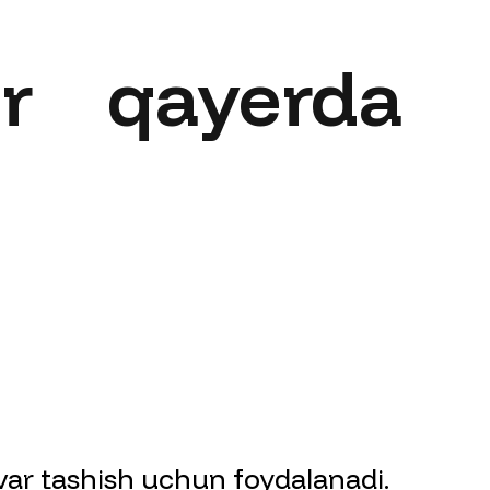
ar qayerda
var tashish uchun foydalanadi.