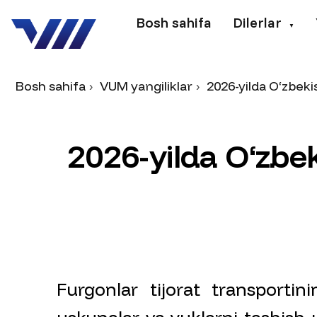
Bosh sahifa
Dilerlar
▼
Bosh sahifa
VUM yangiliklar
2026-yilda O‘zbek
2
0
2
6
-
y
i
l
d
a
O
‘
z
b
e
Furgonlar tijorat transportini