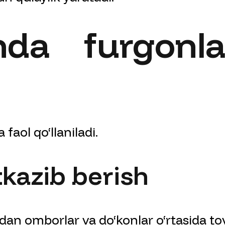
onda furgonl
 faol qo‘llaniladi.
tkazib berish
dan omborlar va do‘konlar o‘rtasida to