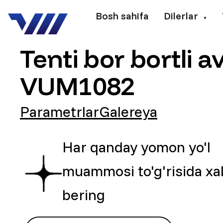
Bosh sahifa
Dilerlar
▼
Tenti bor bortli 
VUM1082
Parametrlar
Galereya
Har qanday yomon yo'l
muammosi to'g'risida xa
bering