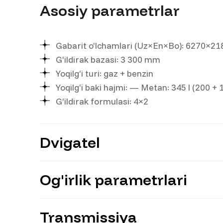
Asosiy parametrlar
Gabarit o‘lchamlari (Uz×En×Bo): 6270×
G‘ildirak bazasi: 3 300 mm
Yoqilg‘i turi: gaz + benzin
Yoqilg‘i baki hajmi: — Metan: 345 l (200 + 
G‘ildirak formulasi: 4×2
Dvigatel
Og'irlik parametrlari
Quvvati: 130 o.k
Hajmi: 3 000 ml
Model: Yunnei YN30NF
Transmissiya
To‘liq massa: 8 000 kg