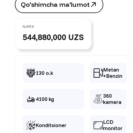
Q
o
'
s
h
i
m
c
h
a
m
a
'
l
u
m
o
t
Q
o
'
s
h
i
m
c
h
a
m
a
'
l
u
m
o
t
NARX
544,880,000 UZS
Metan
130 o.k
+Benzin
360
4100 kg
kamera
LCD
Konditsioner
monitor