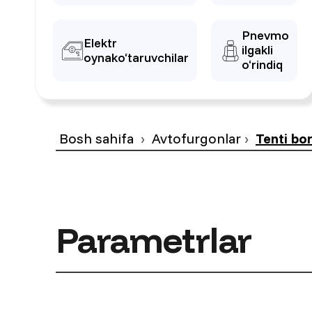
Pnevmo
Elektr
ilgakli
oynako‘taruvchilar
o‘rindiq
Bosh sahifa
Avtofurgonlar
Tenti bo
Parametrlar