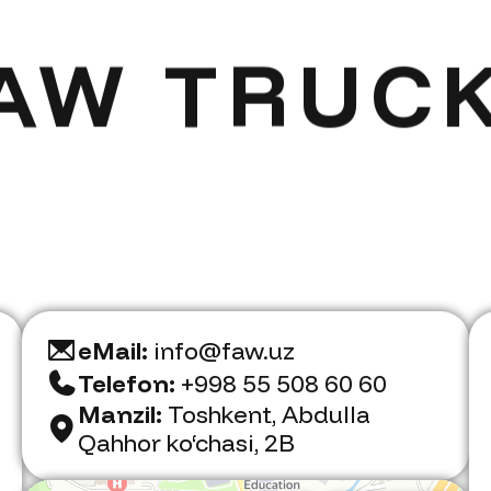
AW TRUC
eMail:
info@faw.uz
Telefon:
+998 55 508 60 60
Manzil:
Toshkent, Abdulla
Qahhor ko‘chasi, 2B
Faw Trucks