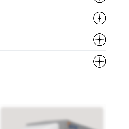
²
 multirul, LCD monitor + 4 ta kamera, tomdagi