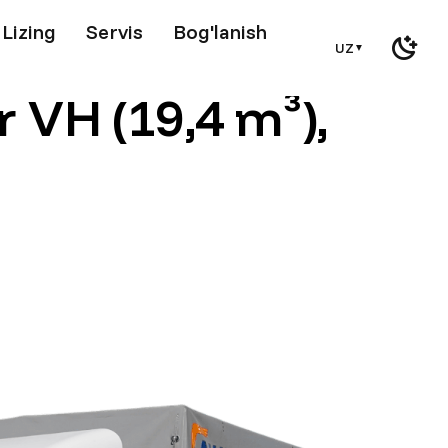
Lizing
Servis
Bog'lanish
UZ
▼
r VH (19,4 m³),