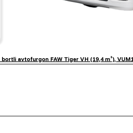
r bortli avtofurgon FAW Tiger VH (19,4 m³), VUM