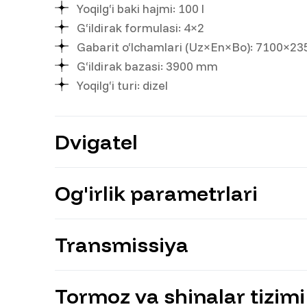
Yoqilg‘i baki hajmi: 100 l
G‘ildirak formulasi: 4×2
Gabarit o‘lchamlari (Uz×En×Bo): 7100×
G‘ildirak bazasi: 3900 mm
Yoqilg‘i turi: dizel
Dvigatel
Og'irlik parametrlari
Model: YUCHAI YC4D130-33
Quvvati: 130 ot kuchi
Hajmi: 4 214 ml
Transmissiya
To‘liq massa: 11 300 kg
Yuk ko‘tarish qobiliyati: 7 000 kg
Yuklanmagan massa: 4 300 kg
Tormoz va shinalar tizimi
Uzatmalar soni: 6+1