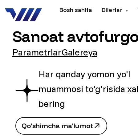
Bosh sahifa
Dilerlar
▼
Sanoat avtofurgo
Parametrlar
Galereya
Har qanday yomon yo'l
muammosi to'g'risida xa
bering
Q
o
'
s
h
i
m
c
h
a
m
a
'
l
u
m
o
t
Q
o
'
s
h
i
m
c
h
a
m
a
'
l
u
m
o
t