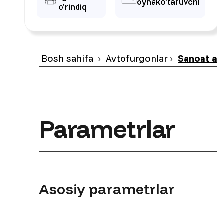
oynako‘taruvchi
o‘rindiq
Bosh sahifa
Avtofurgonlar
Sanoat a
Parametrlar
Asosiy parametrlar