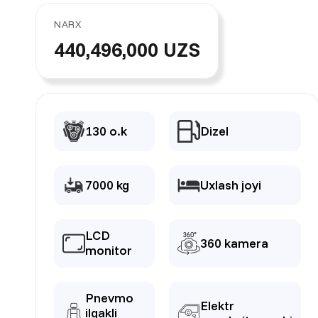
NARX
440,496,000 UZS
130 o.k
Dizel
7000 kg
Uxlash joyi
LCD
360 kamera
monitor
Pnevmo
Elektr
ilgakli