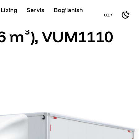
Lizing
Servis
Bog'lanish
UZ
▼
,6 m³), VUM1110