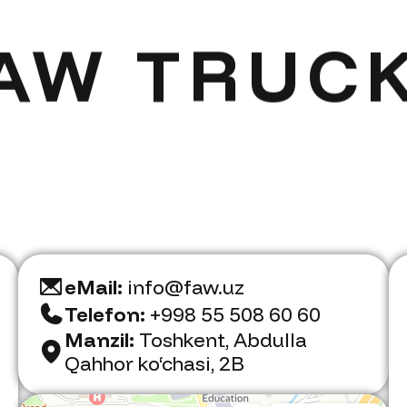
AW TRUC
eMail:
info@faw.uz
Telefon:
+998 55 508 60 60
Manzil:
Toshkent, Abdulla
Qahhor ko‘chasi, 2B
Faw Trucks