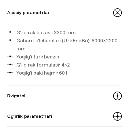
Asosiy parametrlar
G‘ildirak bazasi: 3300 mm
Gabarit o‘lchamlari (Uz×En×Bo): 6000×2200
mm
Yoqilg‘i turi: benzin
G‘ildirak formulasi: 4×2
Yoqilg‘i baki hajmi: 60 l
Dvigatel
Hajmi: 1 989 ml
Og'irlik parametrlari
Model: Yunnei G20TGDI