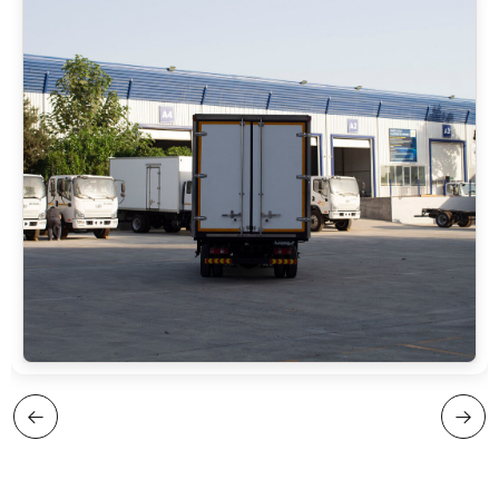
kamera, xavfsizlik kamarini taqilmaganini
panel — pol: 10 sm qalinlikdagi sendvich
eslatuvchi tizim, tormoz kolodkasi holatini
panel
kuzatuvchi sensor, tomdagi spoyler.
Gabarit o‘lchamlari (Uz×En×Bo):
4200х1900х1900 mm
Sovitish uskunasi: — Thermo King RV380
(−5°C) — Thermo King RV580 (−20°C)
Turi: refrijerator (sovitkichli)