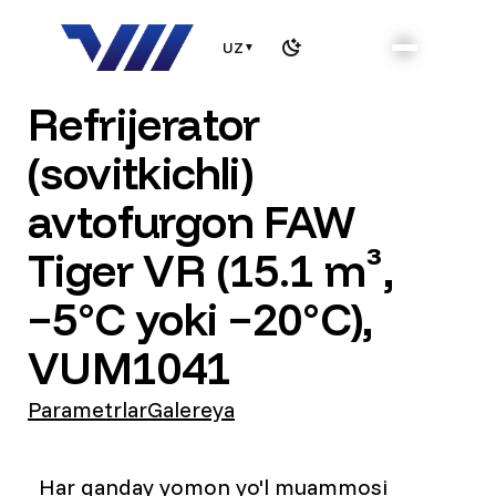
UZ
▼
Refrijerator
(sovitkichli)
avtofurgon FAW
Tiger VR (15.1 m³,
−5°C yoki −20°C),
VUM1041
Parametrlar
Galereya
Har qanday yomon yo'l muammosi