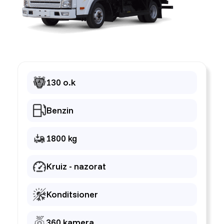
130 o.k
Benzin
1800 kg
Kruiz - nazorat
Konditsioner
360 kamera