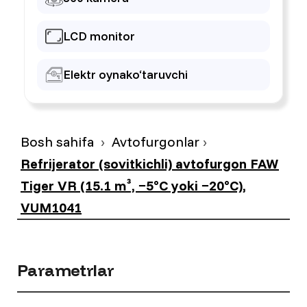
LCD monitor
Elektr oynako‘taruvchi
Bosh sahifa
Avtofurgonlar
Refrijerator (sovitkichli) avtofurgon FAW
Tiger VR (15.1 m³, −5°C yoki −20°C),
VUM1041
Parametrlar