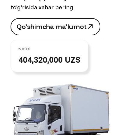
to'g'risida xabar bering
Q
o
'
s
h
i
m
c
h
a
m
a
'
l
u
m
o
t
Q
o
'
s
h
i
m
c
h
a
m
a
'
l
u
m
o
t
NARX
404,320,000 UZS