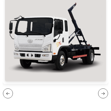
Kryuk balandligi: 900 mm
isitkichlari, deflektor, haydovchi pnevmo-
o‘rindigi, LED DRL
Model: Tiger V (eni 2010 mm) Tuzilishi: bir
qatorli, 3 o‘rinli Yotoq joyi: 1 dona