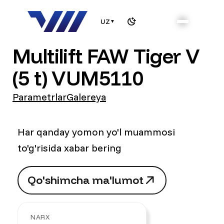
UZ
▼
Multilift FAW Tiger V
(5 t) VUM5110
Parametrlar
Galereya
Har qanday yomon yo'l muammosi
to'g'risida xabar bering
Q
o
'
s
h
i
m
c
h
a
m
a
'
l
u
m
o
t
Q
o
'
s
h
i
m
c
h
a
m
a
'
l
u
m
o
t
NARX