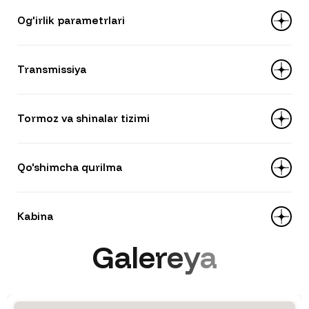
Model: YUCHAI YC4D130-33
Og'irlik parametrlari
Hajmi: 4 214 ml
Quvvati: 130 o.k
To‘liq massa: 11 300 kg
Transmissiya
Turi: MT/6 (mexanik)
Tormoz va shinalar tizimi
Uzatmalar soni: 6+1
Model: WLY 6TS55
Shinalar: 245/70R19.5
Qo'shimcha qurilma
Tormozlar: barabanli, pnevmatik, ABS bilan
Osmalar: ressorli — oldi 7 ta ressor, orqa
Kuzovni fiksatsiya qilish tizimi: gidravlik
Kabina
10+4 ressor
qulflar
G
a
l
e
r
e
y
a
Almashtiriladigan kuzov hajmi: 7 m³
Komplektatsiya: konditsioner, markaziy qulf,
Model: MCPA23PI
pult DU, elektr oynalar, LCD-monitor (4
Yuk ko‘tarish quvvati: 5 t
kamera bilan), multimayalli rul, yon ko‘zgular