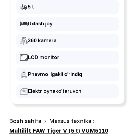
5 t
Uxlash joyi
360 kamera
LCD monitor
Pnevmo ilgakli o‘rindiq
Elektr oynako‘taruvchi
Bosh sahifa
Maxsus texnika
Multilift FAW Tiger V (5 t) VUM5110