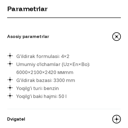
Parametrlar
Asosiy parametrlar
G‘ildirak formulasi: 4×2
Umumiy o‘lchamlar (Uz×En×Bo):
6000×2100×2420 ммmm
G‘ildirak bazasi: 3300 mm
Yoqilg‘i turi: benzin
Yoqilg‘i baki hajmi: 50 l
Dvigatel