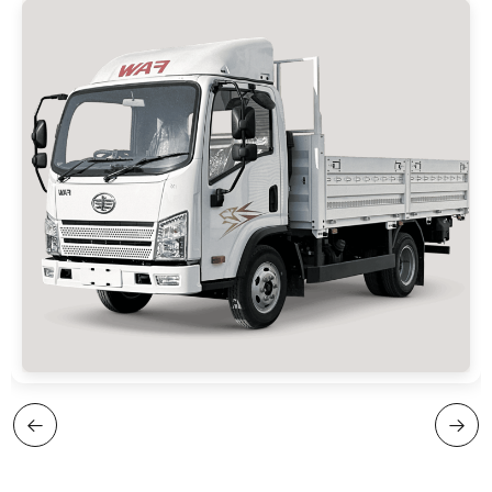
Masofadan boshqarish pulti, Elektr
Yuklash turi: orqa ochiluvchi bort, olinadigan
oynako‘taruvchi, Multirul, LCD monitor + 4 ta
yon bortlar
kamera, Xavfsizlik kamarini taqilmaganini
eslatuvchi tizim, Tormoz kolodkalari holatini
kuzatuvchi datchik, Tomdagi spoyler