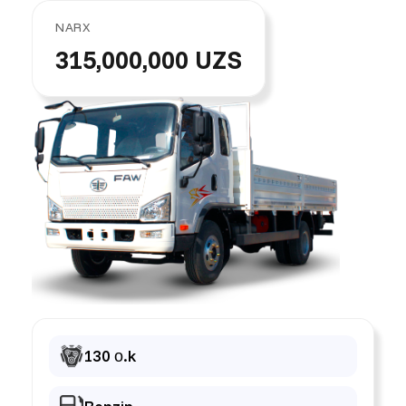
NARX
315,000,000 UZS
130 о.k