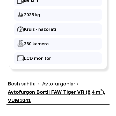
Benzin
2035 kg
Kruiz - nazorati
360 kamera
LCD monitor
Bosh sahifa
Avtofurgonlar
Avtofurgon Bortli FAW Tiger VR (8,4 m²),
VUM1041