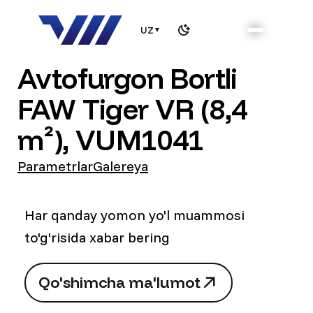
UZ
▼
Avtofurgon Bortli
FAW Tiger VR (8,4
m²), VUM1041
Parametrlar
Galereya
Har qanday yomon yo'l muammosi
to'g'risida xabar bering
Q
o
'
s
h
i
m
c
h
a
m
a
'
l
u
m
o
t
Q
o
'
s
h
i
m
c
h
a
m
a
'
l
u
m
o
t