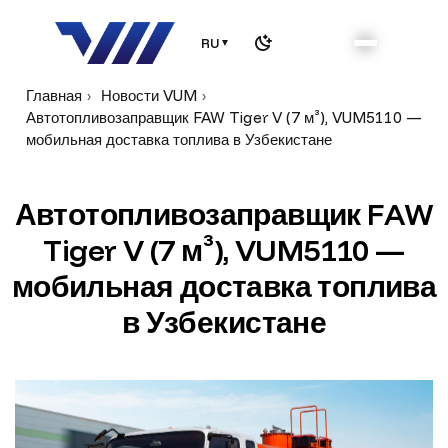
RU
▼
Главная
Новости VUM
Автотопливозаправщик FAW Tiger V (7 м³), VUM5110 —
мобильная доставка топлива в Узбекистане
А
в
т
о
т
о
п
л
и
в
о
з
а
п
р
а
в
щ
и
к
F
A
W
T
i
g
e
r
V
(
7
м
³
)
,
V
U
M
5
1
1
0
—
м
о
б
и
л
ь
н
а
я
д
о
с
т
а
в
к
а
т
о
п
л
и
в
а
в
У
з
б
е
к
и
с
т
а
н
е