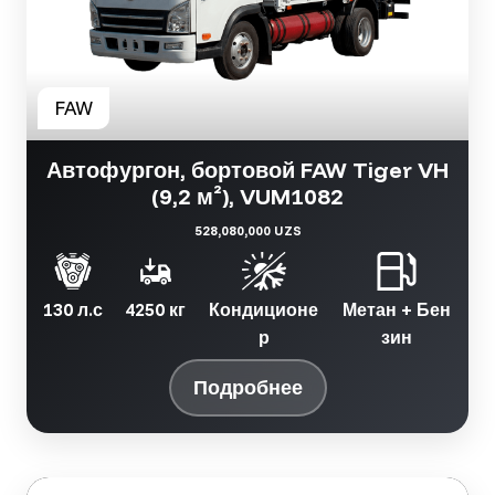
Автофургон, бортовой FAW Tiger VH
(9,2 м²), VUM1082
528,080,000 UZS
130 л.с
4250 кг
Кондиционе
Метан + Бен
р
зин
Подробнее