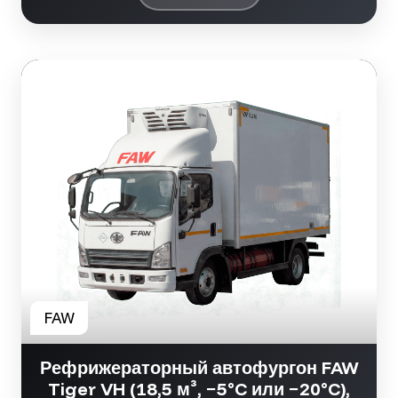
Рефрижераторный автофургон FAW
Tiger VH (18,5 м³, −5°C или −20°C),