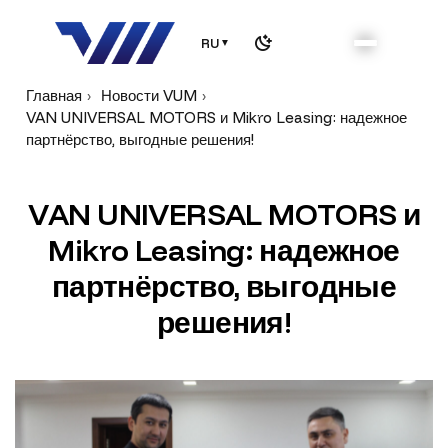
RU
▼
Главная
Новости VUM
VAN UNIVERSAL MOTORS и Mikro Leasing: надежное
партнёрство, выгодные решения!
V
A
N
U
N
I
V
E
R
S
A
L
M
O
T
O
R
S
и
M
i
k
r
o
L
e
a
s
i
n
g
:
н
а
д
е
ж
н
о
е
п
а
р
т
н
ё
р
с
т
в
о
,
в
ы
г
о
д
н
ы
е
р
е
ш
е
н
и
я
!