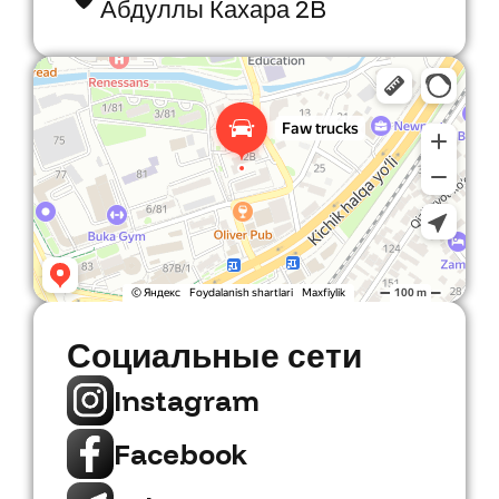
Абдуллы Кахара 2B
Faw Trucks
Автосалон в Ташкенте
Социальные сети
Instagram
Facebook