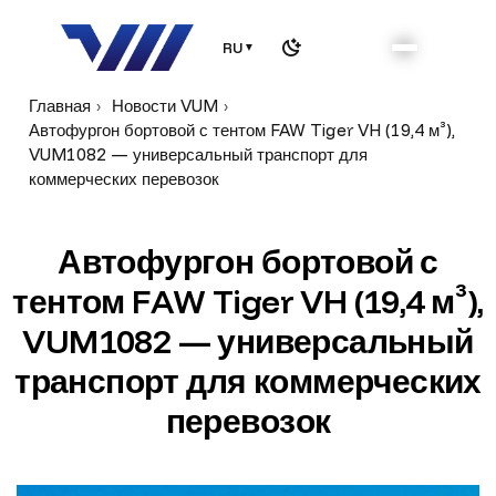
RU
▼
Главная
Новости VUM
Автофургон бортовой с тентом FAW Tiger VH (19,4 м³),
VUM1082 — универсальный транспорт для
коммерческих перевозок
А
в
т
о
ф
у
р
г
о
н
б
о
р
т
о
в
о
й
с
т
е
н
т
о
м
F
A
W
T
i
g
e
r
V
H
(
1
9
,
4
м
³
)
,
V
U
M
1
0
8
2
—
у
н
и
в
е
р
с
а
л
ь
н
ы
й
т
р
а
н
с
п
о
р
т
д
л
я
к
о
м
м
е
р
ч
е
с
к
и
х
п
е
р
е
в
о
з
о
к