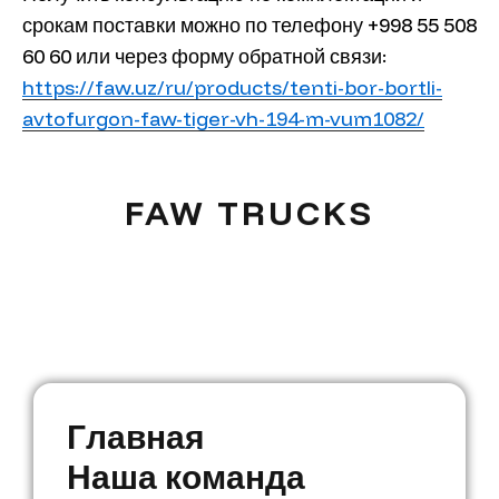
срокам поставки можно по телефону +998 55 508
60 60 или через форму обратной связи:
https://faw.uz/ru/products/tenti-bor-bortli-
avtofurgon-faw-tiger-vh-194-m-vum1082/
FAW TRUCKS
Г
л
а
в
н
а
я
Г
Н
л
а
а
ш
в
а
н
к
а
о
я
м
а
н
д
а