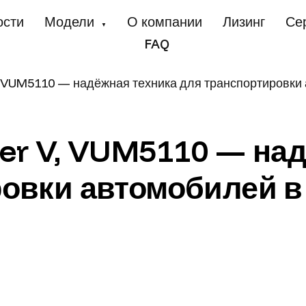
ости
Модели
О компании
Лизинг
Се
▼
FAQ
, VUM5110 — надёжная техника для транспортировки 
er V, VUM5110 — на
овки автомобилей в