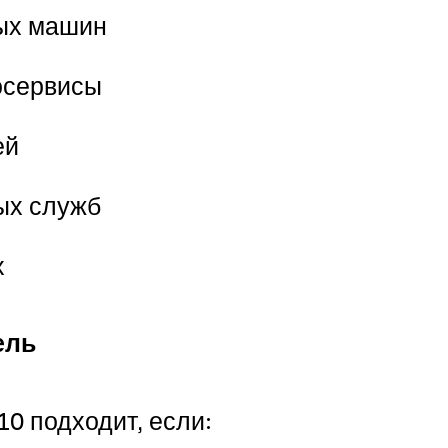
ых машин
осервисы
ей
ых служб
х
ель
0 подходит, если: