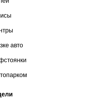
лей
висы
ентры
зке авто
фстоянки
втопарком
дели