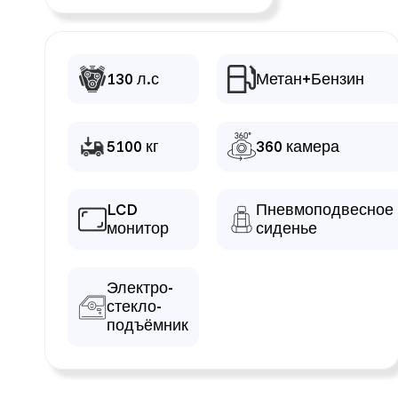
130 л.с
Метан+Бензин
5100 кг
360 камера
LCD
Пневмоподвесное
монитор
сиденье
Электро-
стекло-
подъёмник