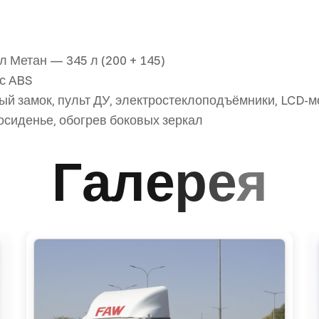
л Метан — 345 л (200 + 145)
 с ABS
й замок, пульт ДУ, электростеклоподъёмники, LCD-мо
осиденье, обогрев боковых зеркал
Г
а
л
е
р
е
я