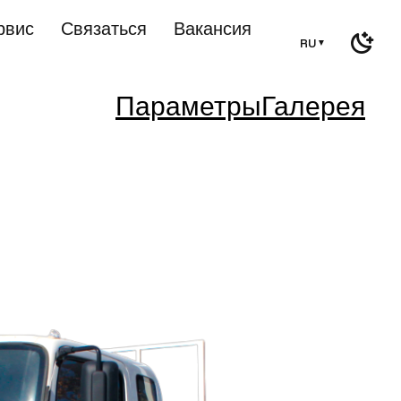
рвис
Связаться
Вакансия
RU
▼
Параметры
Галерея