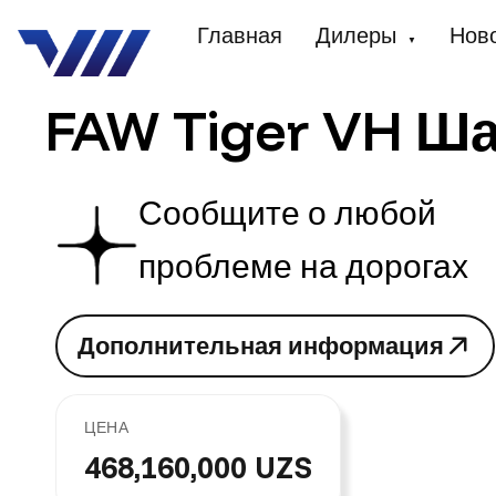
Главная
Дилеры
Нов
▼
FAW Tiger VH Ш
Сообщите о любой
проблеме на дорогах
Д
о
п
о
л
н
и
т
е
л
ь
н
а
я
и
н
ф
о
р
м
а
ц
и
я
Д
о
п
о
л
н
и
т
е
л
ь
н
а
я
и
н
ф
о
р
м
а
ц
и
я
ЦЕНА
468,160,000 UZS