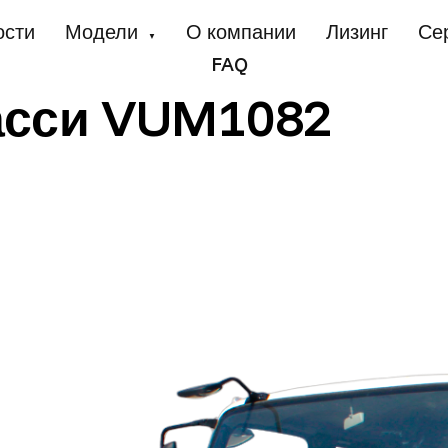
ости
Модели
О компании
Лизинг
Се
▼
FAQ
асси VUM1082