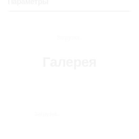
Параметры
Загрузка...
Г
а
л
е
р
е
я
Загрузка...