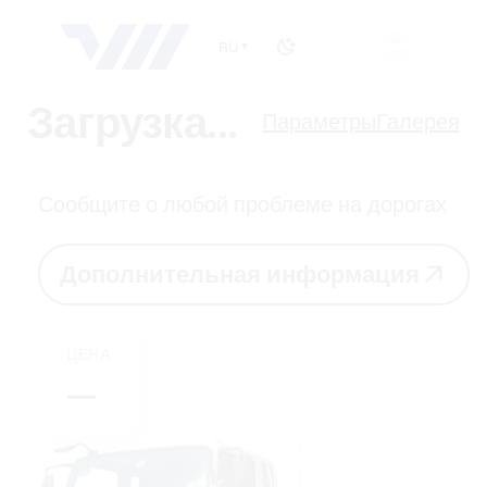
RU
▼
Загрузка...
Параметры
Галерея
Сообщите о любой проблеме на дорогах
Д
о
п
о
л
н
и
т
е
л
ь
н
а
я
и
н
ф
о
р
м
а
ц
и
я
Д
о
п
о
л
н
и
т
е
л
ь
н
а
я
и
н
ф
о
р
м
а
ц
и
я
ЦЕНА
—